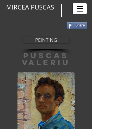
MIRCEA PUSCAS
Share
PEINTING
puscas
valeriu